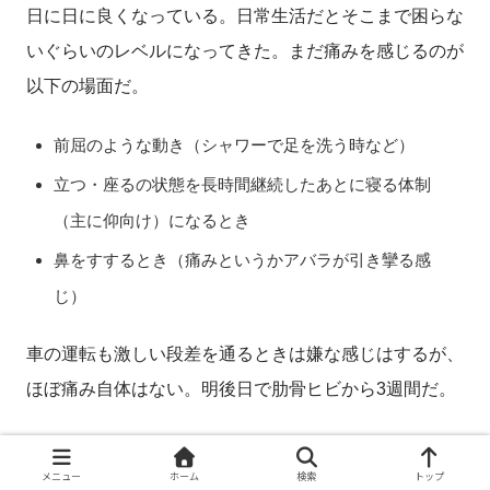
日に日に良くなっている。日常生活だとそこまで困らな
いぐらいのレベルになってきた。まだ痛みを感じるのが
以下の場面だ。
前屈のような動き（シャワーで足を洗う時など）
立つ・座るの状態を長時間継続したあとに寝る体制
（主に仰向け）になるとき
鼻をすするとき（痛みというかアバラが引き攣る感
じ）
車の運転も激しい段差を通るときは嫌な感じはするが、
ほぼ痛み自体はない。明後日で肋骨ヒビから3週間だ。
メニュー
ホーム
検索
トップ