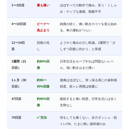
1〜3日目
最も痛い
ほぼすべての動作で痛み。笑う・くしゃ
み・ゲップも激痛。熟睡不可
4〜10日目
ピーク〜
鈍痛が続く。痛い動きのコツを覚え始め
高止まり
る。車の運転がつらい
11〜14日
回復の兆
ようやく痛みが少し軽減。2週間で「少
目
し
しずつ回復に向かう」と実感
3週間（21
約80%回
日常生活をセーブすれば問題ないレベ
日目）
復
ル。強い動きはまだ痛い
1ヶ月（30
約85〜
激痛はほぼなし。突っ張る感じの違和感
日目）
90%回復
程度。筋トレ再開は慎重に
47日目
約95%回
腹筋すると痛い程度。日常生活には全く
復
支障なし
70日目
✅ 完治
何をしても痛くない。全力ダッシュ・筋
トレOK。たまに軽い違和感のみ