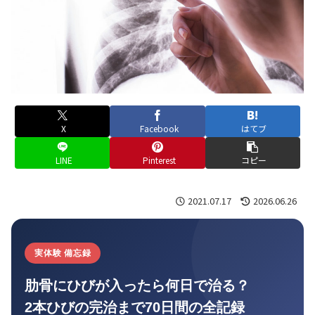
X
Facebook
はてブ
LINE
Pinterest
コピー
2021.07.17
2026.06.26
実体験 備忘録
肋骨にひびが入ったら何日で治る？
2本ひびの完治まで70日間の全記録