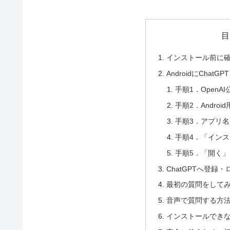
目
インストール前に
AndroidにChat
手順1．Open
手順2．Andro
手順3．アプリ
手順4．「イン
手順5．「開く
ChatGPTへ登録
最初の質問をして
音声で質問する方
インストールでき