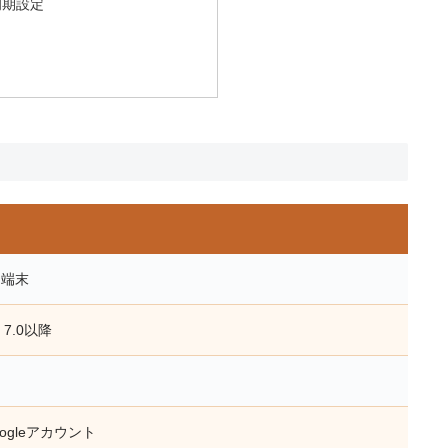
初期設定
id端末
 7.0以降
oogleアカウント