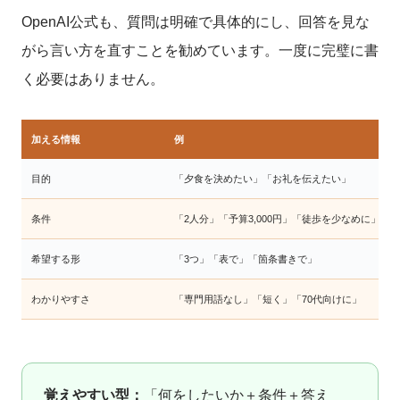
OpenAI公式も、質問は明確で具体的にし、回答を見な
がら言い方を直すことを勧めています。一度に完璧に書
く必要はありません。
加える情報
例
目的
「夕食を決めたい」「お礼を伝えたい」
条件
「2人分」「予算3,000円」「徒歩を少なめに」
希望する形
「3つ」「表で」「箇条書きで」
わかりやすさ
「専門用語なし」「短く」「70代向けに」
覚えやすい型：
「何をしたいか＋条件＋答え