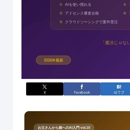
X
Facebook
はてブ
お父さんから娘へのAI入門 vol.10